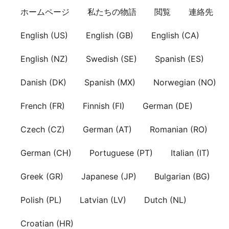
Skip
ホームページ
私たちの物語
閲覧
連絡先
to
content
English (US)
English (GB)
English (CA)
English (NZ)
Swedish (SE)
Spanish (ES)
Danish (DK)
Spanish (MX)
Norwegian (NO)
French (FR)
Finnish (FI)
German (DE)
Czech (CZ)
German (AT)
Romanian (RO)
German (CH)
Portuguese (PT)
Italian (IT)
Greek (GR)
Japanese (JP)
Bulgarian (BG)
Polish (PL)
Latvian (LV)
Dutch (NL)
Croatian (HR)